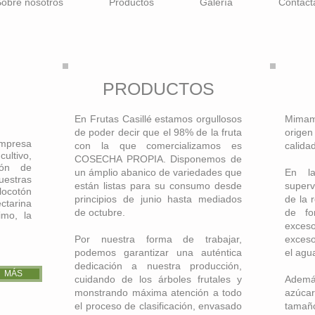
obre nosotros
Productos
Galería
Contact
PRODUCTOS
En Frutas Casillé estamos orgullosos
Mimam
de poder decir que el 98% de la fruta
orige
empresa
con la que comercializamos es
calidad
cultivo,
COSECHA PROPIA. Disponemos de
ión de
un ámplio abanico de variedades que
En la
stras
están listas para su consumo desde
super
ocotón
principios de junio hasta mediados
de la 
ectarina
de octubre.
de fo
imo, la
exces
Por nuestra forma de trabajar,
exceso
podemos garantizar una auténtica
el agua
dedicación a nuestra producción,
MÁS
cuidando de los árboles frutales y
Ademá
monstrando máxima atención a todo
azúca
el proceso de clasificación, envasado
tamañ