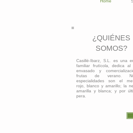
Home
S
¿QUIÉNES
SOMOS?
Casillé-Ibarz, S.L. es una 
familiar frutícola, dedica al 
envasado y comercializac
frutas de verano. Nue
especialidades son el mel
rojo, blanco y amarillo; la n
amarilla y blanca; y por últ
pera.