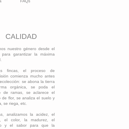
a
FAQs
CALIDAD
os nuestro género desde el
n para garantizar la máxima
.
s fincas, el proceso de
visión comienza mucho antes
recolección: se abona la tierra
rma orgánica, se poda el
o de ramas, se aclarece el
 de flor, se analiza el suelo y
, se riega, etc.
s, analizamos la acidez, el
r, el color, la madurez, el
o y el sabor para que la