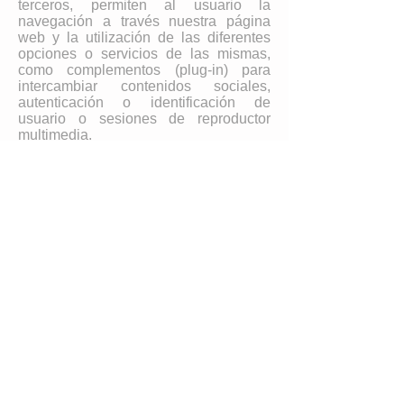
terceros, permiten al usuario la
navegación a través nuestra página
web y la utilización de las diferentes
opciones o servicios de las mismas,
como complementos (plug-in) para
intercambiar contenidos sociales,
autenticación o identificación de
usuario o sesiones de reproductor
multimedia.
Cookies de personalización: Son
aquéllas que bien tratadas por nosotros
o por terceros, permiten al usuario
acceder al servicio con algunas
características de carácter general
predefinidas en función de una serie de
criterios en el terminal del usuario,
como el idioma preestablecido en que
se muestra la página web.
Desactivación o eliminación de
cookies:
Puede usted permitir, bloquear o
eliminar las cookies instaladas en su